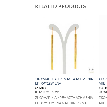
RELATED PRODUCTS
Προσθήκη
Προσθήκη
στη Λίστα
στη Λίστα
Επιθυμιών
Επιθυμιών
ΥΜΠΩΤΑ ΤΟ
ΣΚΟΥΛΑΡΙΚΙΑ ΚΡΕΜΑΣΤΑ ΑΣΗΜΕΝΙΑ
ΣΚΟΥ
ΑΡΙΤΑΡΙ
ΕΠΙΧΡΥΣΩΜΕΝΑ
ΑΠΕΙ
€
160.00
€
90.
ΚΩΔΙΚΟΣ: SD21
ΚΩΔΙ
ΥΜΠΩΤΑ ΤΟ
ΣΚΟΥΛΑΡΙΚΙΑ ΚΡΕΜΑΣΤΑ ΑΣΗΜΕΝΙΑ
ΣΚΟΥ
ΑΡΙΤΑΡΙ ΑΣΗΜΕΝΙΑ
ΕΠΙΧΡΥΣΩΜΕΝΑ ΜΑΤ ΦΙΝΙΡΙΣΜΑ
ΑΠΕΙ