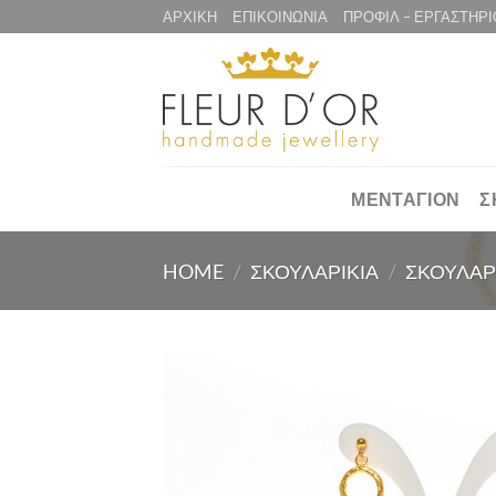
Μετάβαση
ΑΡΧΙΚΗ
ΕΠΙΚΟΙΝΩΝΙΑ
ΠΡΟΦΙΛ – ΕΡΓΑΣΤΗΡΙ
στο
περιεχόμενο
ΜΕΝΤΑΓΙΟΝ
Σ
HOME
/
ΣΚΟΥΛΑΡΙΚΙΑ
/
ΣΚΟΥΛΑΡ