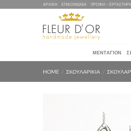
Μετάβαση
ΑΡΧΙΚΗ
ΕΠΙΚΟΙΝΩΝΙΑ
ΠΡΟΦΙΛ – ΕΡΓΑΣΤΗΡΙ
στο
περιεχόμενο
ΜΕΝΤΑΓΙΟΝ
Σ
HOME
/
ΣΚΟΥΛΑΡΙΚΙΑ
/
ΣΚΟΥΛΑΡ