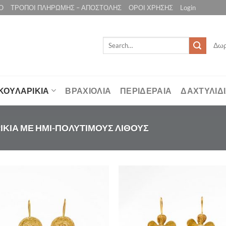
Ο
ΤΡΟΠΟΙ ΠΛΗΡΩΜΗΣ – ΑΠΟΣΤΟΛΗΣ
ΟΡΟΙ ΧΡΗΣΗΣ
Login
Search
Δωρ
for:
ΚΟΥΛΑΡΙΚΙΑ
ΒΡΑΧΙΟΛΙΑ
ΠΕΡΙΔΕΡΑΙΑ
ΔΑΧΤΥΛΙΔ
ΚΙΑ ΜΕ ΗΜΙ-ΠΟΛΥΤΙΜΟΥΣ ΛΙΘΟΥΣ
Προσθήκη
Προσθ
στη Λίστα
στη Λί
Επιθυμιών
Επιθυ