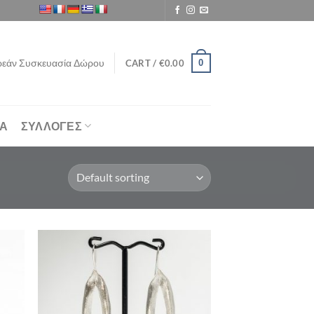
εάν Συσκευασία Δώρου
0
CART /
€
0.00
ΙΑ
ΣΥΛΛΟΓΕΣ
ήκη
Προσθήκη
στα
στη Λίστα
μιών
Επιθυμιών