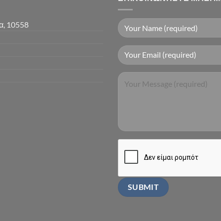
α, 10558