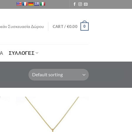
εάν Συσκευασία Δώρου
0
CART /
€
0.00
ΙΑ
ΣΥΛΛΟΓΕΣ
ήκη
Προσθήκη
στα
στη Λίστα
μιών
Επιθυμιών