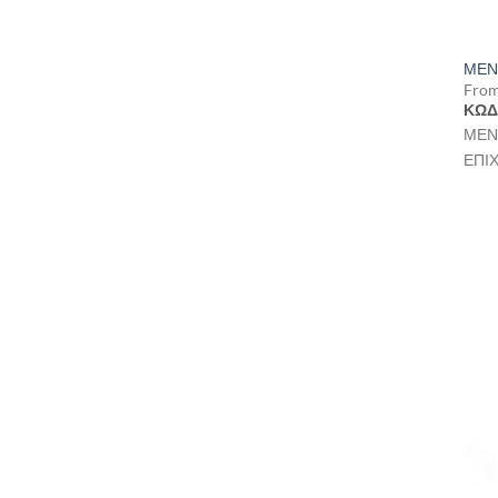
ΜΕΝ
Fro
ΚΩΔ
ΜΕΝ
ΕΠΙ