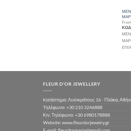
ΜΕΝ
ΜΑΡ
Fro
ΚΩΔ
ΜΕΝ
ΜΑΡ
ΕΠΙ
FLEUR D'OR JEWELLERY
Kατάστημα: Λυσικράτους 16 - Πλάκα, Αθήν
Tηλέφωνο: +30 210 3246888
Κιν. Τηλέφωνο: +30 6980178888
Website: www.fleurdorjewelry.gr
E-mail: fleurdormaria@gmail.com