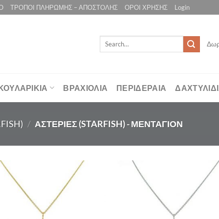
Ο
ΤΡΟΠΟΙ ΠΛΗΡΩΜΗΣ – ΑΠΟΣΤΟΛΗΣ
ΟΡΟΙ ΧΡΗΣΗΣ
Login
Search
Δωρ
for:
ΚΟΥΛΑΡΙΚΙΑ
ΒΡΑΧΙΟΛΙΑ
ΠΕΡΙΔΕΡΑΙΑ
ΔΑΧΤΥΛΙΔ
FISH)
/
ΑΣΤΕΡΙΕΣ (STARFISH) - ΜΕΝΤΑΓΙΟΝ
Προσθήκη
Προσθ
στη Λίστα
στη Λί
Επιθυμιών
Επιθυ