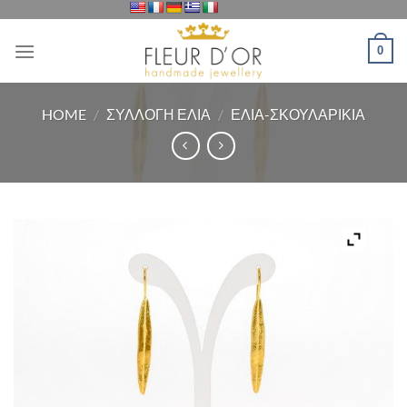
Μετάβαση
στο
0
περιεχόμενο
HOME
/
ΣΥΛΛΟΓΗ ΕΛΙΑ
/
ΕΛΙΑ-ΣΚΟΥΛΑΡΙΚΙΑ