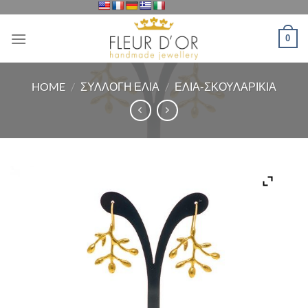
Μετάβαση
στο
0
περιεχόμενο
HOME
/
ΣΥΛΛΟΓΗ ΕΛΙΑ
/
ΕΛΙΑ-ΣΚΟΥΛΑΡΙΚΙΑ