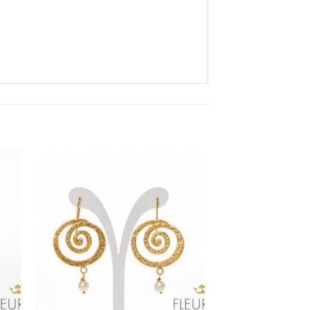
ήκη
Προσθήκη
στα
στη Λίστα
ιών
Επιθυμιών