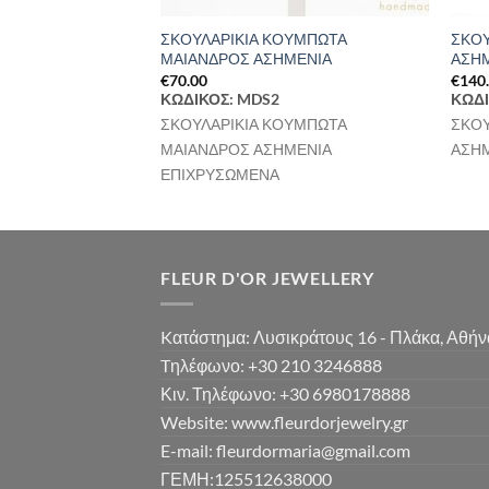
ΟΥΜΠΩΤΑ
ΣΚΟΥΛΑΡΙΚΙΑ ΚΟΥΜΠΩΤΑ
ΣΚΟΥ
ΜΕΝΙΑ
ΜΑΙΑΝΔΡΟΣ ΑΣΗΜΕΝΙΑ
ΑΣΗ
€
70.00
€
140
ΚΩΔΙΚΟΣ: MDS2
ΚΩΔΙ
ΟΥΜΠΩΤΑ
ΣΚΟΥΛΑΡΙΚΙΑ ΚΟΥΜΠΩΤΑ
ΣΚΟΥ
ΜΕΝΙΑ ΜΑΤ
ΜΑΙΑΝΔΡΟΣ ΑΣΗΜΕΝΙΑ
ΑΣΗ
ΕΠΙΧΡΥΣΩΜΕΝΑ
FLEUR D'OR JEWELLERY
Kατάστημα: Λυσικράτους 16 - Πλάκα, Αθήν
Tηλέφωνο: +30 210 3246888
Κιν. Τηλέφωνο: +30 6980178888
Website: www.fleurdorjewelry.gr
E-mail: fleurdormaria@gmail.com
ΓΕΜΗ:125512638000