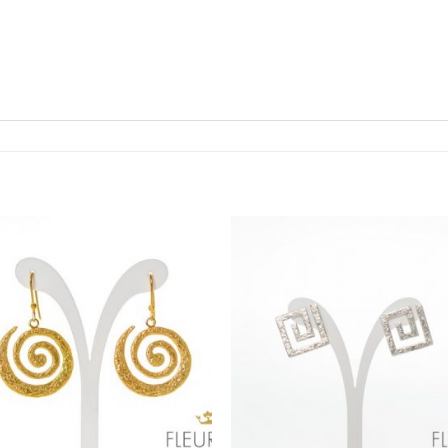
Προσθήκη
Προσθ
στη Λίστα
στη Λί
Επιθυμιών
Επιθυμ