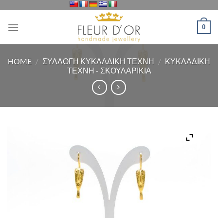
Μετάβαση
στο
0
περιεχόμενο
HOME
/
ΣΥΛΛΟΓΗ ΚΥΚΛΑΔΙΚΗ ΤΕΧΝΗ
/
ΚΥΚΛΑΔΙΚΗ
ΤΕΧΝΗ - ΣΚΟΥΛΑΡΙΚΙΑ