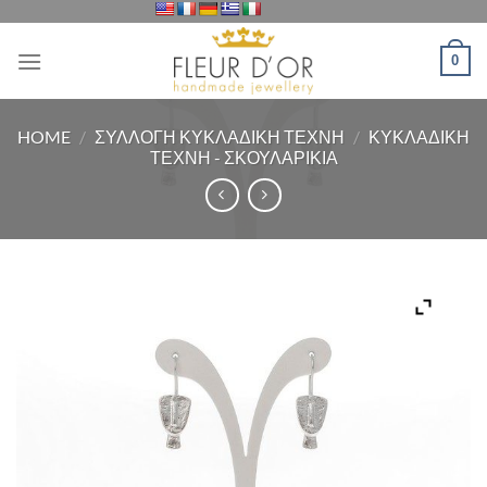
Μετάβαση
στο
0
περιεχόμενο
HOME
/
ΣΥΛΛΟΓΗ ΚΥΚΛΑΔΙΚΗ ΤΕΧΝΗ
/
ΚΥΚΛΑΔΙΚΗ
ΤΕΧΝΗ - ΣΚΟΥΛΑΡΙΚΙΑ