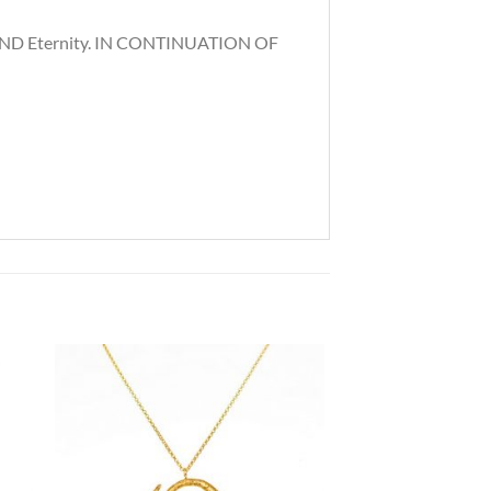
ND Eternity. IN CONTINUATION OF
ήκη
Προσθήκη
στα
στη Λίστα
ιών
Επιθυμιών