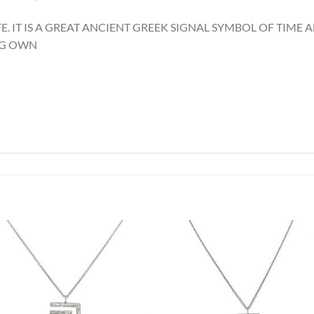
FE. IT IS A GREAT ANCIENT GREEK SIGNAL SYMBOL OF TIME A
NG OWN
Προσθήκη
Προσθ
στη Λίστα
στη Λί
Επιθυμιών
Επιθυμ