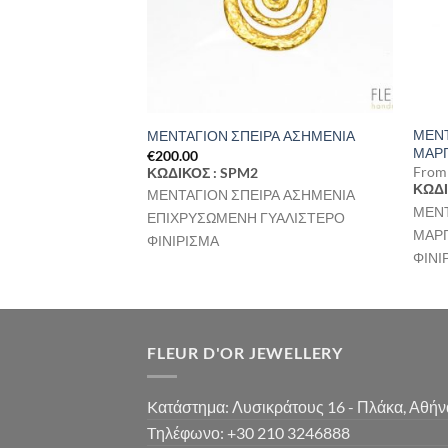
ΑΝΔΡΟΣ ΜΕ
ΜΕΝΤ
ΜΕΝΤΑΓΙΟΝ ΣΠΕΙΡΑ ΑΣΗΜΕΝΙΑ
ΜΑΡΓ
€
200.00
Fro
ΚΩΔΙΚΟΣ : SPM2
3AA
ΚΩΔΙ
ΜΕΝΤΑΓΙΟΝ ΣΠΕΙΡΑ ΑΣΗΜΕΝΙΑ
ΑΝΔΡΟΣ ΜΕ
ΜΕΝΤ
ΕΠΙΧΡΥΣΩΜΕΝΗ ΓΥΑΛΙΣΤΕΡΟ
ΗΜΕΝΙΟ ΜΑΤ
ΜΑΡΓ
ΦΙΝΙΡΙΣΜΑ
ΦΙΝΙ
FLEUR D'OR JEWELLERY
Kατάστημα: Λυσικράτους 16 - Πλάκα, Αθήν
Tηλέφωνο: +30 210 3246888