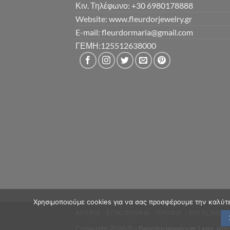
Κιν. Τηλέφωνο: +30 6980178888
Website: www.fleurdorjewelry.gr
E-mail: fleurdormaria@gmail.com
ΓΕΜΗ:125512638000
Χρησιμοποιούμε cookies για να σας προσφέρουμε την καλύτερ
ΑΡΧΙΚΗ
ΕΠΙΚΟΙΝΩΝΙΑ
ΠΡΟΦΙΛ – ΕΡΓΑΣΤΗΡΙΟ
Copyright 2026 ©
- fleurdorjewelry.gr |
κατ. ισ