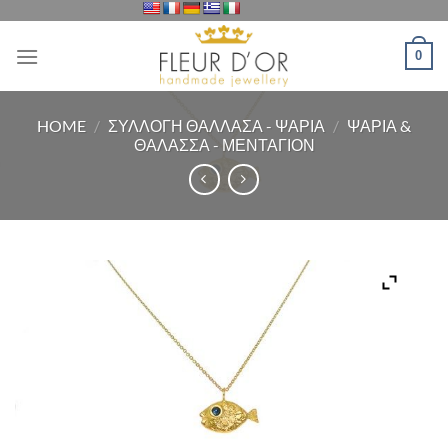
Μετάβαση
στο
0
περιεχόμενο
HOME
/
ΣΥΛΛΟΓΗ ΘΑΛΛΑΣΑ - ΨΑΡΙΑ
/
ΨΑΡΙΑ &
ΘΑΛΑΣΣΑ - ΜΕΝΤΑΓΙΟΝ