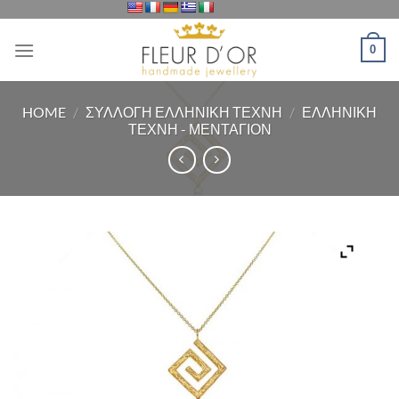
Μετάβαση
στο
0
περιεχόμενο
HOME
/
ΣΥΛΛΟΓΗ ΕΛΛΗΝΙΚΗ ΤΕΧΝΗ
/
ΕΛΛΗΝΙΚΗ
ΤΕΧΝΗ - ΜΕΝΤΑΓΙΟΝ