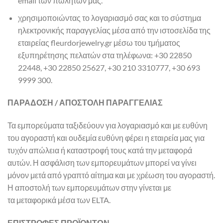
email των πωλητών μας.
χρησιμοποιώντας το λογαριασμό σας και το σύστημα
ηλεκτρονικής παραγγελίας μέσα από την ιστοσελίδα της
εταιρείας fleurdorjewelry.gr μέσω του τμήματος
εξυπηρέτησης πελατών στα τηλέφωνα: +30 22850
22448, +30 22850 25627, +30 210 3310777, +30 693
9999 300.
ΠΑΡΑΔΟΣΗ / ΑΠΟΣΤΟΛΗ ΠΑΡΑΓΓΕΛΙΑΣ
Τα εμπορεύματα ταξιδεύουν για λογαριασμό και με ευθύνη
του αγοραστή και ουδεμία ευθύνη φέρει η εταιρεία μας για
τυχόν απώλεια ή καταστροφή τους κατά την μεταφορά
αυτών. Η ασφάλιση των εμπορευμάτων μπορεί να γίνει
μόνον μετά από γραπτό αίτημα και με χρέωση του αγοραστή.
Η αποστολή των εμπορευμάτων στην γίνεται με
τα μεταφορικά μέσα των ELTA.
ΕΠΙΣΤΡΟΦΕΣ ΠΡΟΪΟΝΤΩΝ