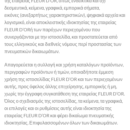
της εταιρείας FLEUR D’OR, όπως ενδεικτικά και όχι
δεσμευτικά, κείμενα, γραφικά, εμπορικά σήματα,
εικόνες (ανεξαρτήτως χαρακτηριστικών), ψηφιακά αρχεία και
λογισμικό, είναι αποκλειστικής ιδιοκτησίας της εταιρείας
FLEUR D’ORή των παρόχων περιεχομένου που
συνεργάζονται με την ιστοσελίδα, και προστατεύεται από
τους ελληνικούς και διεθνείς νόμους περί προστασίας των
πνευματικών δικαιωμάτων.
Απαγορεύεται η συλλογή και χρήση καταλόγων προϊόντων,
περιγραφών προϊόντων ή τιμών, οποιαδήποτε έμμεση
χρήση της ιστοσελίδας FLEUR D’OR και των περιεχομένων
αυτής, προς όφελος άλλης επιχείρησης, εμπορικής ή μη,
χωρίς την έγγραφη συγκατάθεση της εταιρείας FLEUR D’OR.
Όλος ο σχεδιασμός της ιστοσελίδας, τα κείμενα, τα γραφικά,
οι επιλογές και οι ρυθμίσεις αυτής είναι ιδιοκτησία της
εταιρείας FLEUR D’OR και φέρει δικαίωμα πνευματικής
ιδιοκτησίας. Επιφυλασσομένων όλων των δικαιωμάτων.