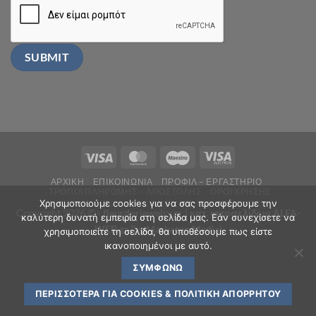
ΑΡΧΙΚΗ
ΕΠΙΚΟΙΝΩΝΙΑ
ΠΡΟΦΙΛ – ΕΡΓΑΣΤΗΡΙΟ
ΤΡΟΠΟΙ ΠΛΗΡΩΜΗΣ – ΑΠΟΣΤΟΛΗΣ
ΟΡΟΙ ΧΡΗΣΗΣ
Χρησιμοποιούμε cookies για να σας προσφέρουμε την
Copyright 2026 ©
- fleurdorjewelry.gr |
κατ. ιστοσελίδων ALFA-
καλύτερη δυνατή εμπειρία στη σελίδα μας. Εάν συνεχίσετε να
WEB.gr (by Marketup Media)
χρησιμοποιείτε τη σελίδα, θα υποθέσουμε πως είστε
ικανοποιημένοι με αυτό.
ΣΥΜΦΩΝΏ
ΠΕΡΙΣΣΌΤΕΡΑ ΓΙΑ COOKIES & ΠΟΛΙΤΙΚΉ ΑΠΟΡΡΉΤΟΥ