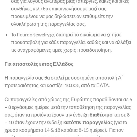
σας για λόγους ανωτέρας βίας (απεργίες, κακές καιρικές
συνθήκες κτλ.) θα επικοινωνήσουμε μαζί σας,
προκειμένου να μας δηλώσετε αν επιθυμείτε την
ολοκλήρωση της παραγγελίας σας.
To fleurdorjewelry.gr, διατηρεί το δικαίωμα να ζητήσει
προκαταβολή για κάθε παραγγελία, καθώς και να αλλάξει
τις αναγραφόμενες τιμές χωρίς προειδοποίηση.
Για αποστολές εκτός Ελλάδος
Η παραγγελία σας θα σταλεί με συστημένη αποστολή Α΄
προτεραιότητας και κοστίζει 10.00€, από τα ΕΛΤΑ.
Οι παραγγελίες από χώρες της Ευρώπης παραδίδονται σε 6
– 8 εργάσιμες ημέρες μετά την τοποθέτηση της παραγγελίας
σας, όταν τα προϊόντα έχουν την ένδειξη
διαθέσιμο
και σε 8
– 10 όταν έχουν την ένδειξη
κατόπιν παραγγελίας
(για τα
χρυσά κοσμήματα 14 & 18 καράτια 8-15 ημέρες)
.
Για τον